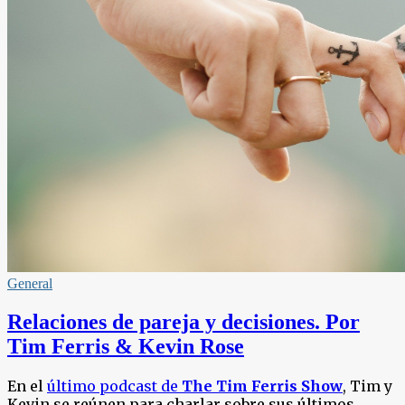
General
Relaciones de pareja y decisiones. Por
Tim Ferris & Kevin Rose
En el
último podcast de
The Tim Ferris Show
, Tim y
Kevin se reúnen para charlar sobre sus últimos